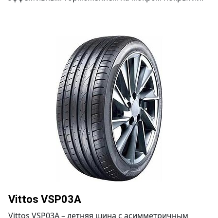
Vittos VSP03A
Vittos VSP03A – летняя шина с асимметричным