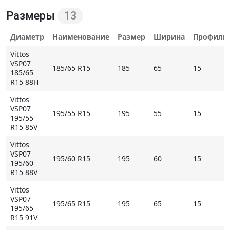
демонстрировать даже на мокром покрытии
Размеры
13
отличное ускорение и интенсивность торможения.
Жесткие «мостики» между блоков в наружной
Диаметр
Наименование
Размер
Ширина
Профиль
плечевой зоне повышают устойчивость и точность
Vittos
управления при маневрировании. В свою очередь,
VSP07
185/65 R15
185
65
15
их отсутствие на противоположном краю
185/65
протектора позволяет избегать аквапланирования
R15 88H
на прямых участках дорог.
Vittos
VSP07
195/55 R15
195
55
15
195/55
R15 85V
Основные особенности Vittos VSP07
Vittos
- несимметричный протекторный рисунок
VSP07
обеспечивает сбалансированные ходовые качества,
195/60 R15
195
60
15
195/60
улучшая большинство из них;
R15 88V
- отличная тяга и эффективное торможение на
Vittos
мокром покрытии, благодаря большой длине и
VSP07
195/65 R15
195
65
15
оптимизированному расположению канавок и
195/65
R15 91V
прорезей;