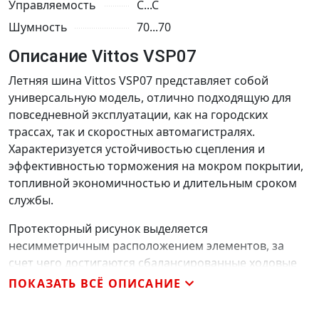
Управляемость
C...C
Шумность
70...70
Описание Vittos VSP07
Летняя шина Vittos VSP07 представляет собой
универсальную модель, отлично подходящую для
повседневной эксплуатации, как на городских
трассах, так и скоростных автомагистралях.
Характеризуется устойчивостью сцепления и
эффективностью торможения на мокром покрытии,
топливной экономичностью и длительным сроком
службы.
Протекторный рисунок выделяется
несимметричным расположением элементов, за
счет чего достигаются сбалансированные ходовые
качества. В частности, канавки и прорези в ребрах и
ПОКАЗАТЬ ВСЁ ОПИСАНИЕ
плечевых зонах образуют фактически непрерывные
поперечные кромки, что позволяет шине