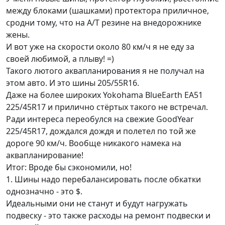
между блоками (шашками) протектора приличное,
сродни тому, что на А/Т резине на внедорожнике
жены.
И вот уже на скорости около 80 км/ч я не еду за
своей любимой, а плыву! =)
Такого лютого аквапланирования я не получал на
этом авто. И это шины 205/55R16.
Даже на более широких Yokohama BlueEarth EA51
225/45R17 и прилично стёртых такого не встречал.
Ради интереса переобулся на свежие GoodYear
225/45R17, дождался дождя и полетел по той же
дороге 90 км/ч. Вообще никакого намека на
аквапланирование!
Итог: Вроде бы сэкономили, но!
1. Шины надо перебалансировать после обкатки
однозначно - это $.
Идеальными они не станут и будут нагружать
подвеску - это также расходы на ремонт подвески и