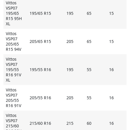
- усиленная наружная плечевая зона улучшает
Vittos
управляемость и устойчивость в поворотах,
VSP07
195/65
195/65 R15
195
65
15
уменьшает неравномерность износа.
R15 95H
XL
* Внимание: летние шины не российского
происхождения могут быть промаркированы
Vittos
VSP07
обозначением M+S
205/65 R15
205
65
15
205/65
R15 94V
Купить Vittos VSP07 на Мосавтошине
Vittos
VSP07
195/55
195/55 R16
195
55
16
R16 91V
XL
Vittos
VSP07
205/55 R16
205
55
16
205/55
R16 91V
Vittos
VSP07
215/60 R16
215
60
16
215/60